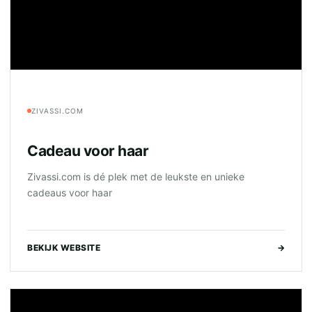
ZIVASSI.COM
Cadeau voor haar
Zivassi.com is dé plek met de leukste en unieke
cadeaus voor haar
BEKIJK WEBSITE
→