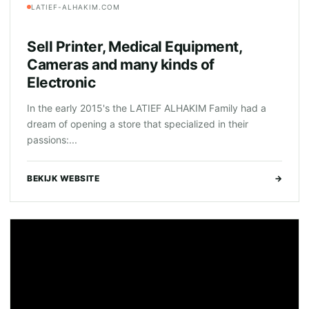
LATIEF-ALHAKIM.COM
Sell Printer, Medical Equipment,
Cameras and many kinds of
Electronic
In the early 2015's the LATIEF ALHAKIM Family had a
dream of opening a store that specialized in their
passions:...
BEKIJK WEBSITE
→