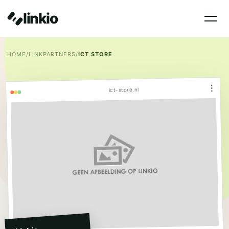
linkio
HOME
/
LINKPARTNERS
/
ICT STORE
⋮
ict-store.nl