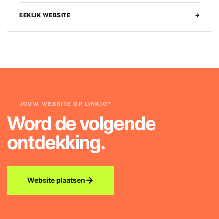
BEKIJK WEBSITE
→
JOUW WEBSITE OP LINKIO?
Word de volgende
ontdekking.
→
Website plaatsen