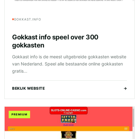
GOKKAST.INFO
Gokkast info speel over 300
gokkasten
Gokkast info is de meest uitgebreide gokkasten website
van Nederland. Speel alle bestaande online gokkasten
gratis...
BEKIJK WEBSITE
→
PREMIUM