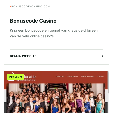
BONUSCODE-CASINO.COM
Bonuscode Casino
Krijg een bonuscode en geniet van gratis geld bij een
van de vele online casino's.
BEKIJK WEBSITE
→
PREMIUM