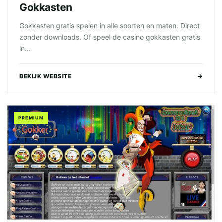
Gokkasten
Gokkasten gratis spelen in alle soorten en maten. Direct
zonder downloads. Of speel de casino gokkasten gratis
in...
BEKIJK WEBSITE
→
PREMIUM