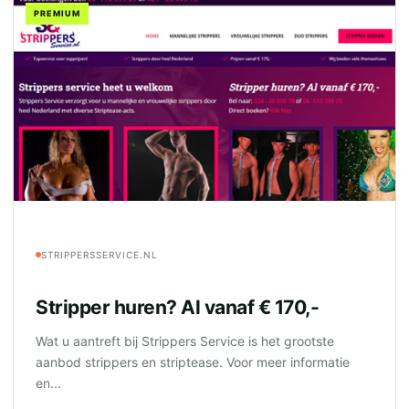
PREMIUM
STRIPPERSSERVICE.NL
Stripper huren? Al vanaf € 170,-
Wat u aantreft bij Strippers Service is het grootste
aanbod strippers en striptease. Voor meer informatie
en...