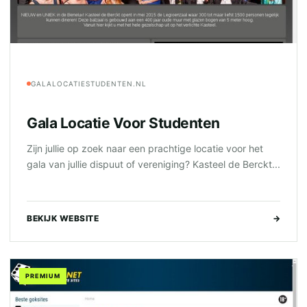
GALALOCATIESTUDENTEN.NL
Gala Locatie Voor Studenten
Zijn jullie op zoek naar een prachtige locatie voor het
gala van jullie dispuut of vereniging? Kasteel de Berckt...
BEKIJK WEBSITE
→
PREMIUM