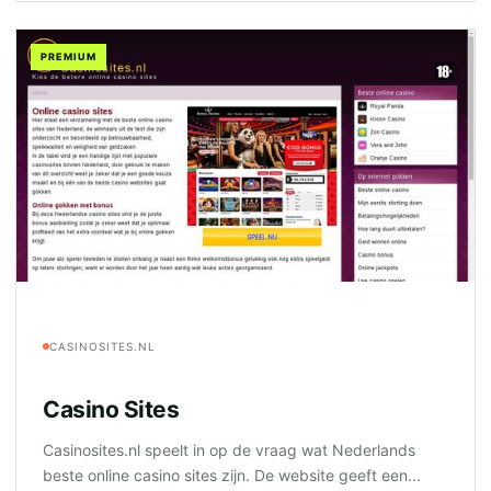
PREMIUM
CASINOSITES.NL
Casino Sites
Casinosites.nl speelt in op de vraag wat Nederlands
beste online casino sites zijn. De website geeft een...