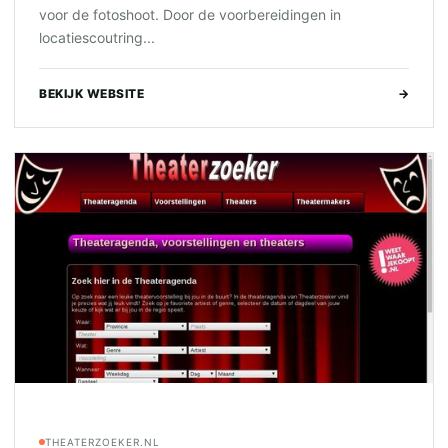
voor de fotoshoot. Door de voorbereidingen in
locatiescoutring...
BEKIJK WEBSITE
→
THEATERZOEKER.NL