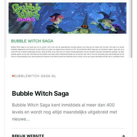
BUBBLEWITCH-SAGA.NL
Bubble Witch Saga
Bubble Witch Saga kent inmiddels al meer dan 400
levels en wordt nog altijd maandelijks uitgebreid met
nieuwe...
BEKIJK WEBSITE
→