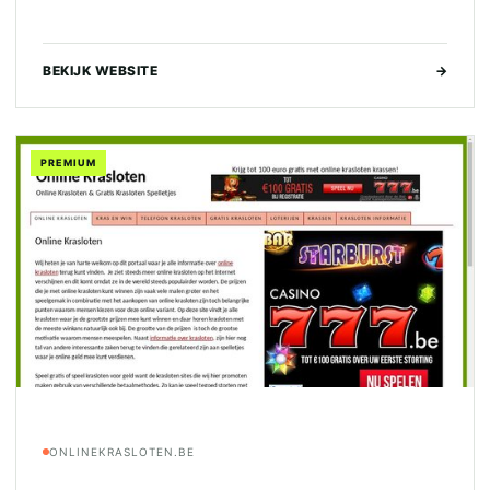
BEKIJK WEBSITE
→
PREMIUM
ONLINEKRASLOTEN.BE