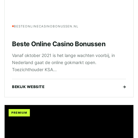
BESTEONLINECASINOBONUSSEN.NL
Beste Online Casino Bonussen
Vanaf oktober 2021 is het lange wachten voorbij, in
Nederland gaat de online gokmarkt open.
Toezichthouder KSA...
BEKIJK WEBSITE
→
PREMIUM