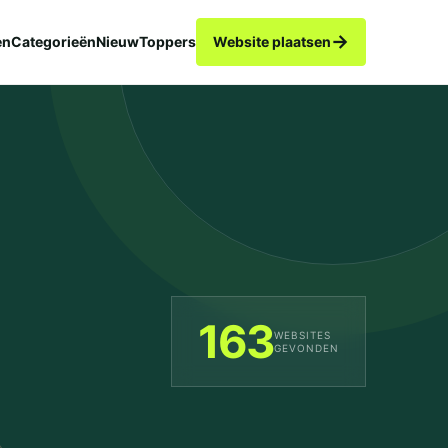
→
en
Categorieën
Nieuw
Toppers
Website plaatsen
163
WEBSITES
GEVONDEN