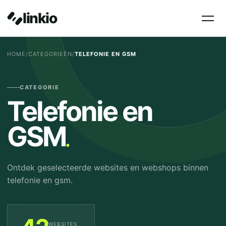
linkio
HOME
/
CATEGORIEËN
/
TELEFONIE EN GSM
CATEGORIE
Telefonie en
.
GSM
Ontdek geselecteerde websites en webshops binnen
telefonie en gsm.
WEBSITES