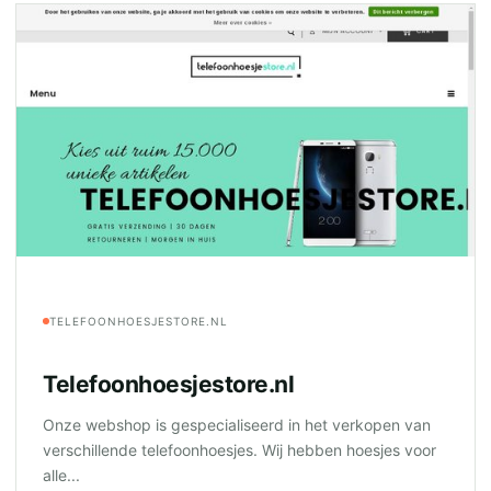
TELEFOONHOESJESTORE.NL
Telefoonhoesjestore.nl
Onze webshop is gespecialiseerd in het verkopen van
verschillende telefoonhoesjes. Wij hebben hoesjes voor
alle...