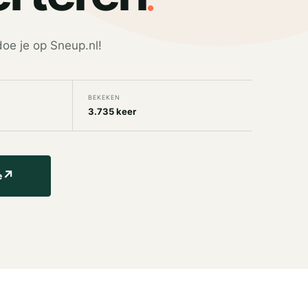
oe je op Sneup.nl!
BEKEKEN
3.735 keer
↗
e