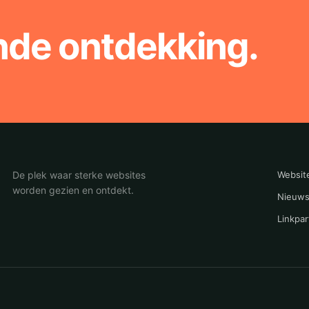
nde ontdekking.
De plek waar sterke websites
Websit
worden gezien en ontdekt.
Nieuws
Linkpar