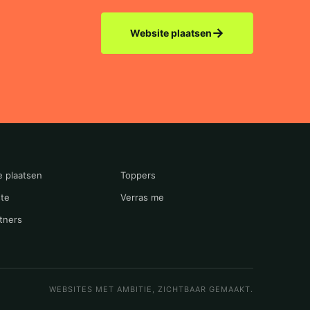
→
Website plaatsen
e plaatsen
Toppers
te
Verras me
tners
WEBSITES MET AMBITIE, ZICHTBAAR GEMAAKT.