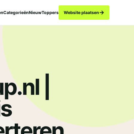
→
en
Categorieën
Nieuw
Toppers
Website plaatsen
p.nl |
is
.
rteren