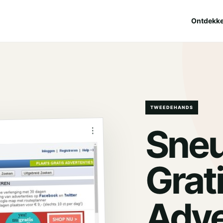
Ontdekk
TWEEDEHANDS
Sneu
⋮
Grat
Adve