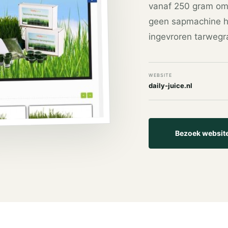
vanaf 250 gram om 
geen sapmachine he
ingevroren tarwegr
WEBSITE
daily-juice.nl
Bezoek websit