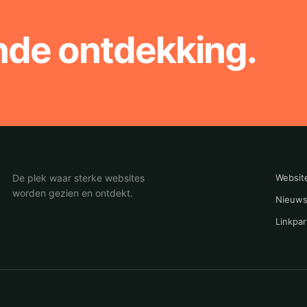
nde ontdekking.
De plek waar sterke websites
Websit
worden gezien en ontdekt.
Nieuws
Linkpar