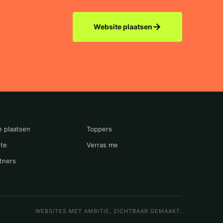
→
Website plaatsen
e plaatsen
Toppers
te
Verras me
tners
WEBSITES MET AMBITIE, ZICHTBAAR GEMAAKT.