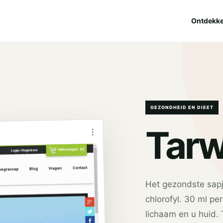
Ontdekk
GEZONDHEID EN DIEET
Tarw
⋮
Het gezondste sapje
chlorofyl. 30 ml pe
lichaam en u huid. 