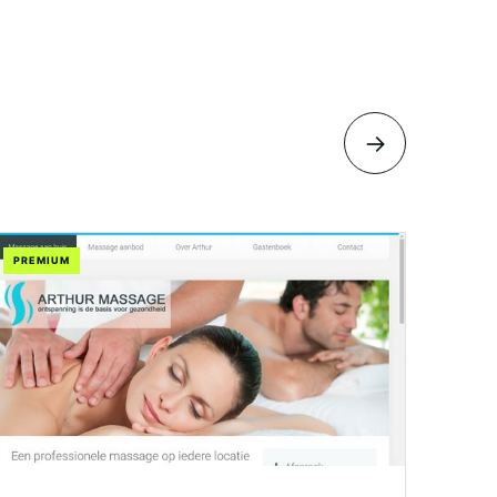
→
PREMIUM