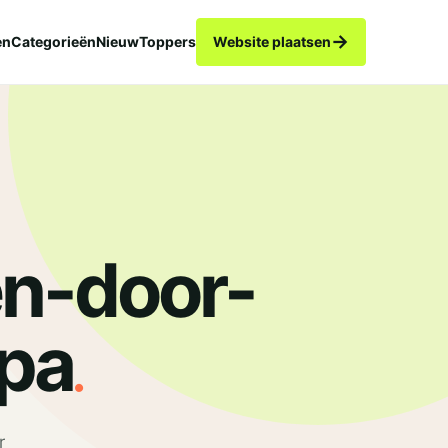
→
en
Categorieën
Nieuw
Toppers
Website plaatsen
en-door-
.
pa
r