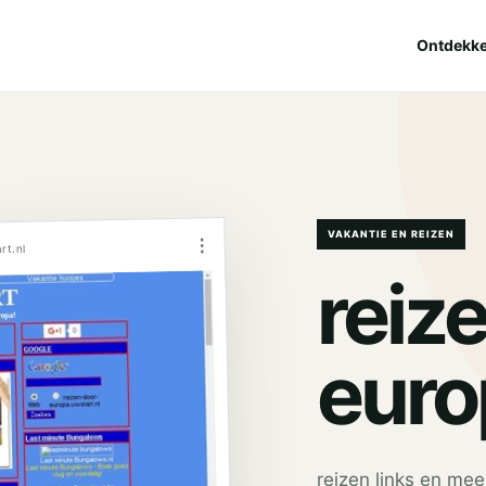
Ontdekk
VAKANTIE EN REIZEN
⋮
rt.nl
reiz
euro
reizen links en mee