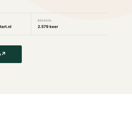
BEKEKEN
art.nl
2.579 keer
↗
e