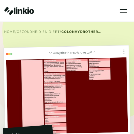
linkio
HOME
/
GEZONDHEID EN DIEET
/
COLONHYDROTHERAPIE STARTPAGINA
⋮
colonhydrotherapie.uwstart.nl