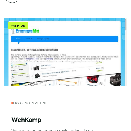
PREMIUM
ERVARINGENMET.NL
WehKamp
Wehkamp ervaringen en reviews lees je op