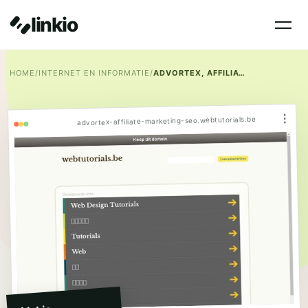
linkio
HOME
/
INTERNET EN INFORMATIE
/
ADVORTEX, AFFILIATE, MARKETING, SEO
⋮
advortex-affiliate-marketing-seo.webtutorials.be