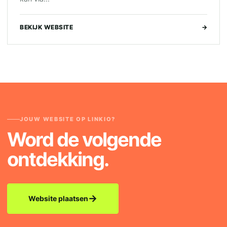
BEKIJK WEBSITE
→
JOUW WEBSITE OP LINKIO?
Word de volgende
ontdekking.
→
Website plaatsen