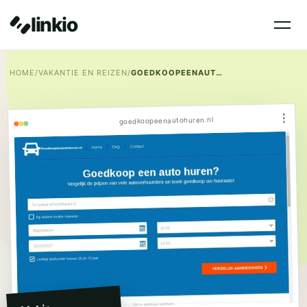
linkio
HOME
/
VAKANTIE EN REIZEN
/
GOEDKOOPEENAUTOHUREN.NL
⋮
goedkoopeenautohuren.nl