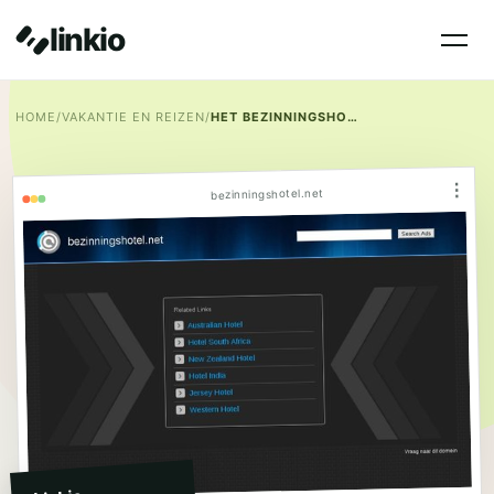
linkio
HOME
/
VAKANTIE EN REIZEN
/
HET BEZINNINGSHOTEL
⋮
bezinningshotel.net