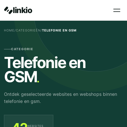
linkio
HOME
/
CATEGORIEËN
/
TELEFONIE EN GSM
CATEGORIE
Telefonie en
.
GSM
Ontdek geselecteerde websites en webshops binnen
telefonie en gsm.
WEBSITES