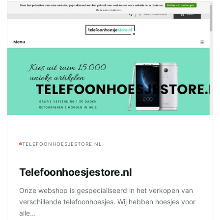
TELEFOONHOESJESTORE.NL
Telefoonhoesjestore.nl
Onze webshop is gespecialiseerd in het verkopen van
verschillende telefoonhoesjes. Wij hebben hoesjes voor
alle...