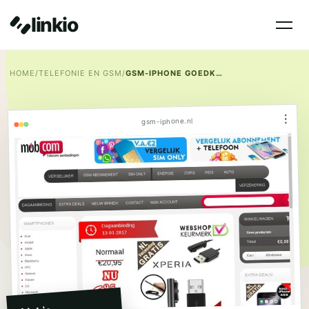
linkio
HOME
/
TELEFONIE EN GSM
/
GSM-IPHONE GOEDKOPE ACCESSOIRES
⋮
gsm-iphone.nl