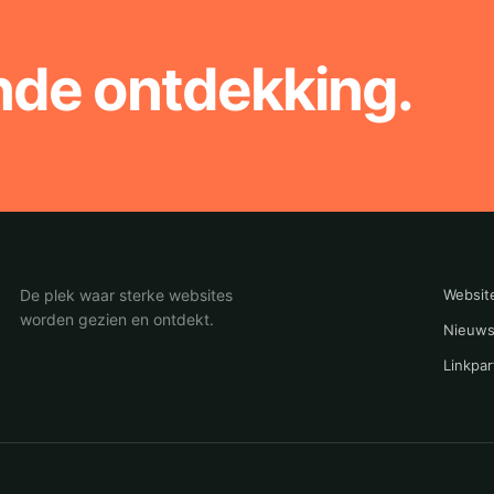
nde ontdekking.
De plek waar sterke websites
Websit
worden gezien en ontdekt.
Nieuws
Linkpar