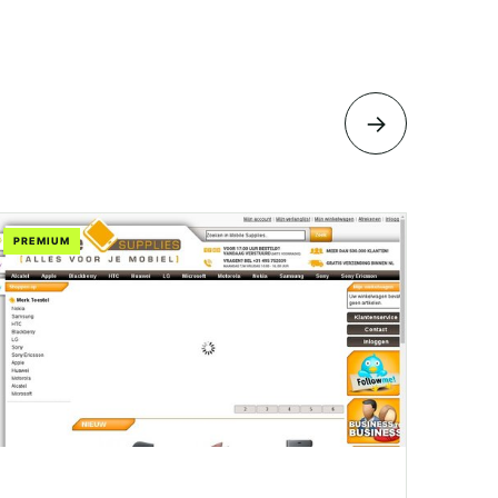
→
PREMIUM