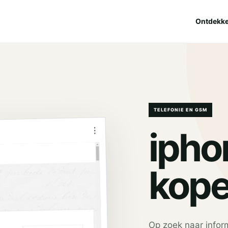
Ontdekk
TELEFONIE EN GSM
⋮
ipho
kop
Op zoek naar infor