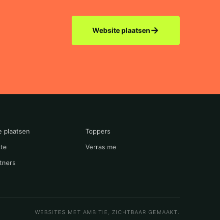
→
Website plaatsen
e plaatsen
Toppers
te
Verras me
tners
WEBSITES MET AMBITIE, ZICHTBAAR GEMAAKT.