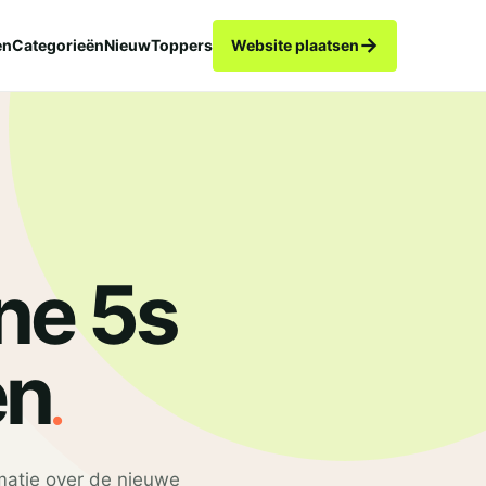
→
en
Categorieën
Nieuw
Toppers
Website plaatsen
ne 5s
.
en
matie over de nieuwe