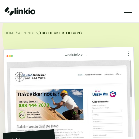
linkio
HOME
/
WONINGEN
/
DAKDEKKER TILBURG
⋮
uwdakdekker.nl