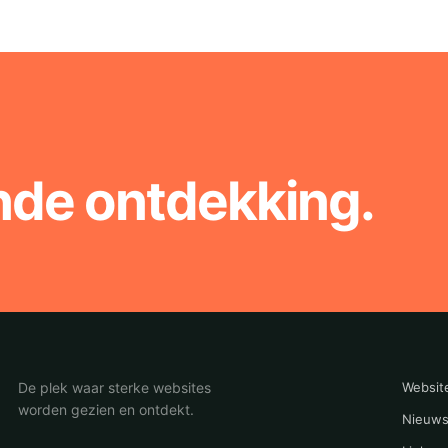
nde ontdekking.
De plek waar sterke websites
Websit
worden gezien en ontdekt.
Nieuws