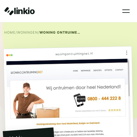
linkio
HOME
/
WONINGEN
/
WONING ONTRUIMEN VIA WONING ONTRUIMING NET
⋮
woningontruimingnet.nl