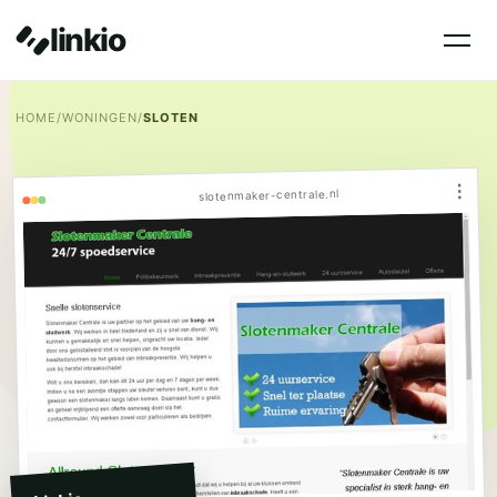
linkio
HOME
/
WONINGEN
/
SLOTEN
⋮
slotenmaker-centrale.nl