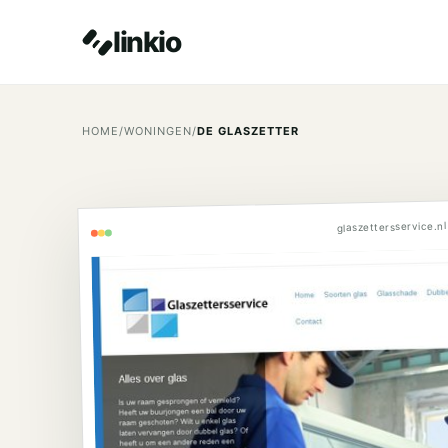
linkio
HOME
/
WONINGEN
/
DE GLASZETTER
glaszettersservice.nl