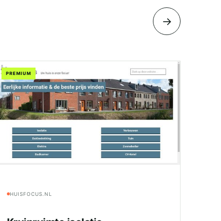
→
PREMIUM
HUISFOCUS.NL