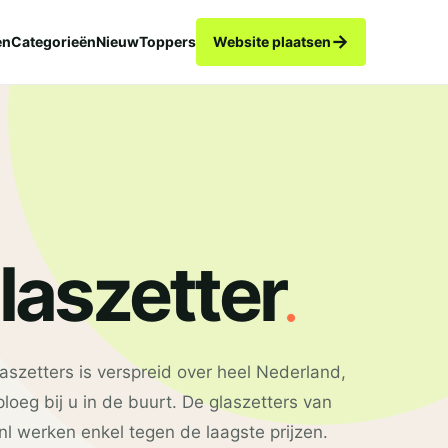
→
en
Categorieën
Nieuw
Toppers
Website plaatsen
.
laszetter
szetters is verspreid over heel Nederland,
 ploeg bij u in de buurt. De glaszetters van
nl werken enkel tegen de laagste prijzen.