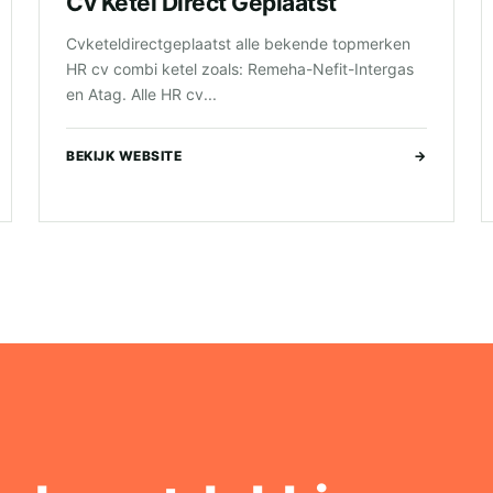
Cv Ketel Direct Geplaatst
Cvketeldirectgeplaatst alle bekende topmerken
HR cv combi ketel zoals: Remeha-Nefit-Intergas
en Atag. Alle HR cv...
BEKIJK WEBSITE
→