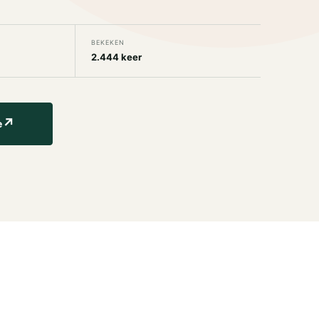
BEKEKEN
2.444 keer
↗
e