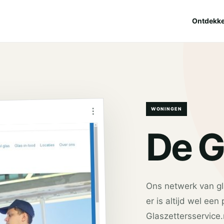
Ontdekk
⋮
WONINGEN
De G
Ons netwerk van gla
er is altijd wel een
Glaszettersservice.