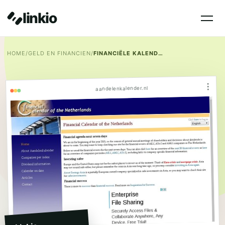
linkio
HOME
/
GELD EN FINANCIEN
/
FINANCIËLE KALENDER
⋮
aandelenkalender.nl