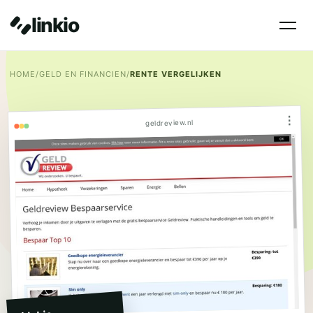
linkio
HOME
/
GELD EN FINANCIEN
/
RENTE VERGELIJKEN
⋮
geldreview.nl