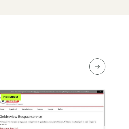
→
PREMIUM