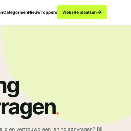
→
en
Categorieën
Nieuw
Toppers
Website plaatsen
ng
.
ragen
rdelig en vertrouwd een lening aanvragen? Bij