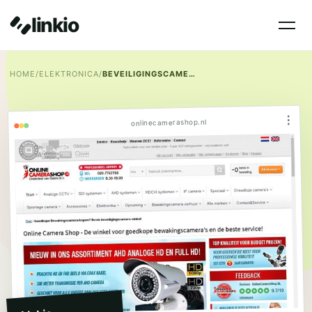
linkio
HOME
/
ELEKTRONICA
/
BEVEILIGINGSCAMERA
⋮
onlinecamerashop.nl