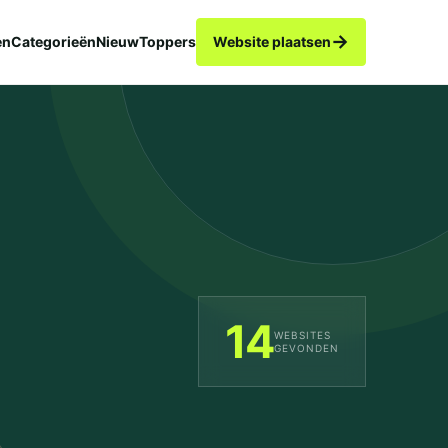
→
en
Categorieën
Nieuw
Toppers
Website plaatsen
14
WEBSITES
GEVONDEN