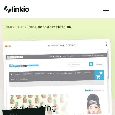
linkio
HOME
/
ELEKTRONICA
/
GOEDKOPERUITCHINA.NL
⋮
goedkoperuitchina.nl