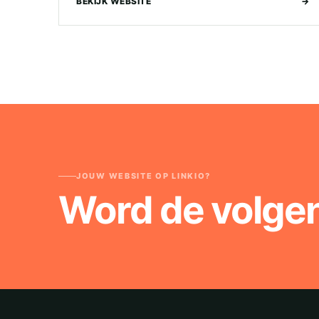
BEKIJK WEBSITE
→
JOUW WEBSITE OP LINKIO?
Word de volge