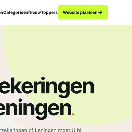
→
en
Categorieën
Nieuw
Toppers
Website plaatsen
ekeringen
.
eningen
rzekeringen of Leningen moet U bij