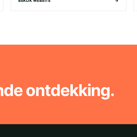
BEKIJK WEBSITE
→
nde ontdekking.