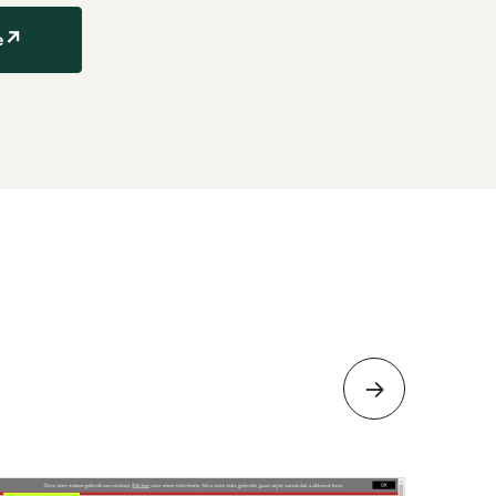
↗
e
→