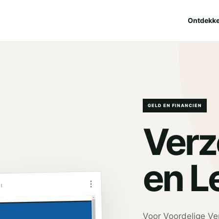
Ontdekk
GELD EN FINANCIEN
Verz
en L
⋮
l
Voor Voordelige Ve