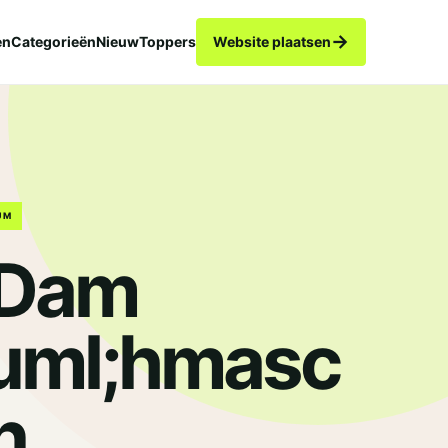
→
en
Categorieën
Nieuw
Toppers
Website plaatsen
UM
 Dam
uml;hmasc
.
n