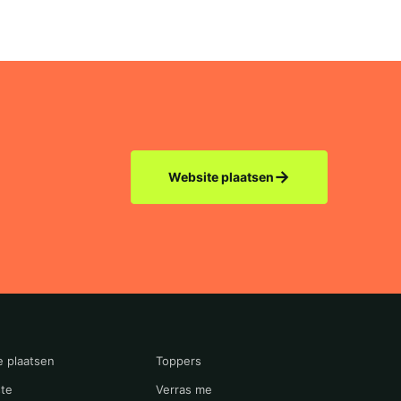
→
Website plaatsen
e plaatsen
Toppers
te
Verras me