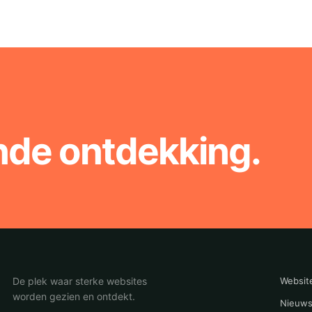
nde ontdekking.
De plek waar sterke websites
Websit
worden gezien en ontdekt.
Nieuws