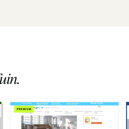
uin.
PREMIUM