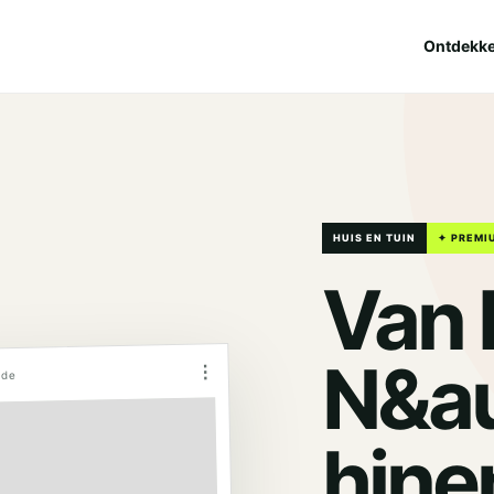
Ontdekk
HUIS EN TUIN
✦ PREMI
Van
N&a
⋮
.de
hine