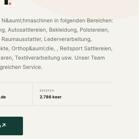
rie N&auml;hmaschinen in folgenden Bereichen:
g, Autosattlereien, Bekleidung, Polstereien,
 Raumausstatter, Lederverarbeitung,
te, Orthop&auml;die, , Reitsport Sattlereien,
waren, Textilverarbeitung usw. Unser Team
greichen Service.
BEKEKEN
.de
2.786 keer
↗
e