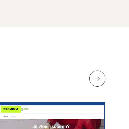
→
PREMIUM