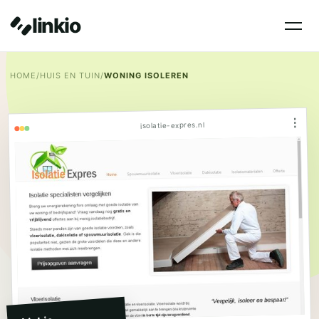
linkio
HOME
/
HUIS EN TUIN
/
WONING ISOLEREN
⋮
isolatie-expres.nl