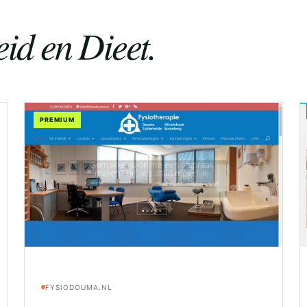
id en Dieet.
PREMIUM
FYSIODOUMA.NL