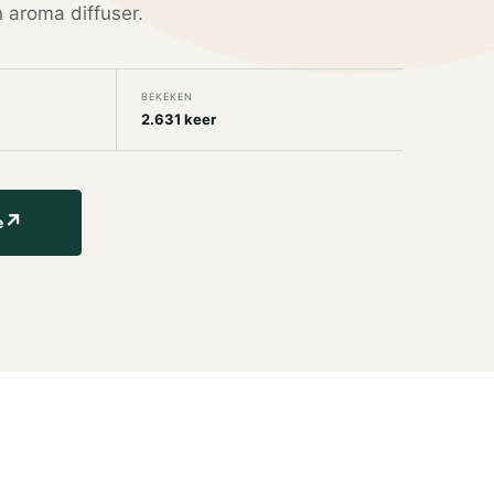
n aroma diffuser.
BEKEKEN
2.631 keer
↗
e