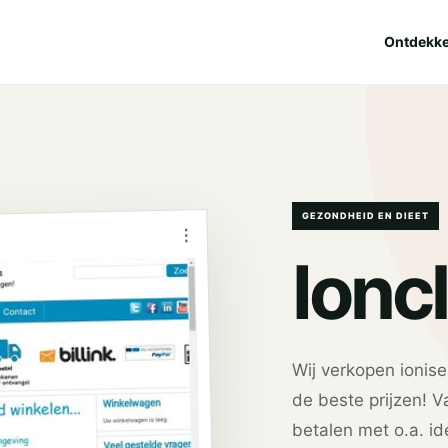
Ontdekk
GEZONDHEID EN DIEET
⋮
Ionc
Wij verkopen ionise
de beste prijzen! V
betalen met o.a. id