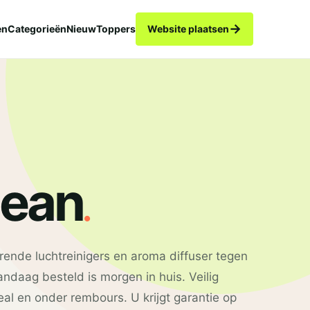
→
en
Categorieën
Nieuw
Toppers
Website plaatsen
.
lean
rende luchtreinigers en aroma diffuser tegen
andaag besteld is morgen in huis. Veilig
eal en onder rembours. U krijgt garantie op