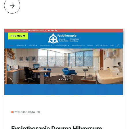
→
PREMIUM
FYSIODOUMA.NL
Fysiotherapie Douma Hilversum