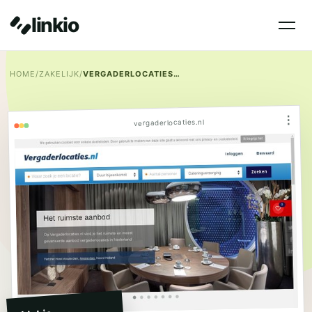
linkio
HOME
/
ZAKELIJK
/
VERGADERLOCATIES.NL
⋮
vergaderlocaties.nl