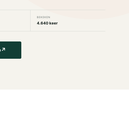
BEKEKEN
4.640 keer
↗
e