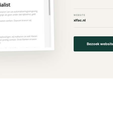
WEBSITE
xlfac.nl
Bezoek websit