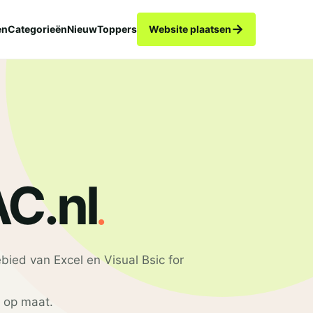
→
en
Categorieën
Nieuw
Toppers
Website plaatsen
.
C.nl
ebied van Excel en Visual Bsic for
n op maat.