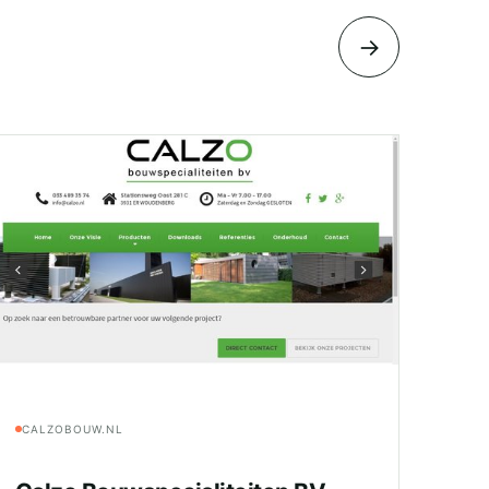
→
CALZOBOUW.NL