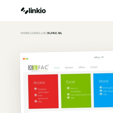
linkio
HOME
/
ZAKELIJK
/
XLFAC.NL
xlfac.nl