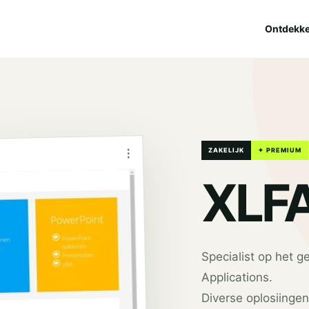
Ontdekk
⋮
ZAKELIJK
✦ PREMIUM
XLFA
Specialist op het g
Applications.
Diverse oplosiinge