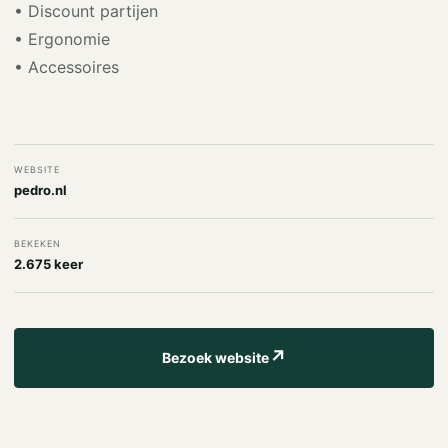
• Discount partijen
• Ergonomie
• Accessoires
WEBSITE
pedro.nl
BEKEKEN
2.675 keer
↗
Bezoek website