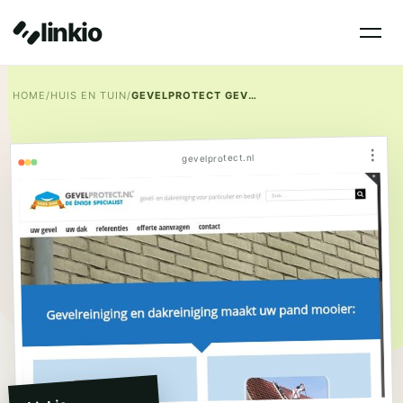
linkio
HOME
/
HUIS EN TUIN
/
GEVELPROTECT GEVELREINIGING
⋮
gevelprotect.nl