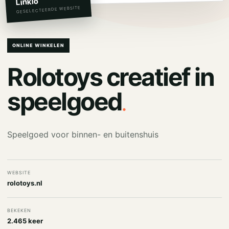
Linkio
GESELECTEERDE WEBSITE
ONLINE WINKELEN
Rolotoys creatief in
.
speelgoed
Speelgoed voor binnen- en buitenshuis
WEBSITE
rolotoys.nl
BEKEKEN
2.465 keer