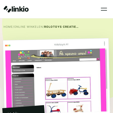
linkio
HOME
/
ONLINE WINKELEN
/
ROLOTOYS CREATIEF IN SPEELGOED
⋮
rolotoys.nl