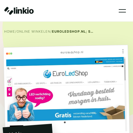
linkio
HOME
/
ONLINE WINKELEN
/
EUROLEDSHOP.NL; SPECIALIST IN LED INBOUWSPOTS
⋮
euroledshop.nl