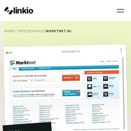
linkio
HOME
/
TWEEDEHANDS
/
MARKTNET.NL
⋮
marktnet.nl