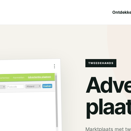
Ontdekk
TWEEDEHANDS
⋮
Adve
plaa
Marktplaats met tw