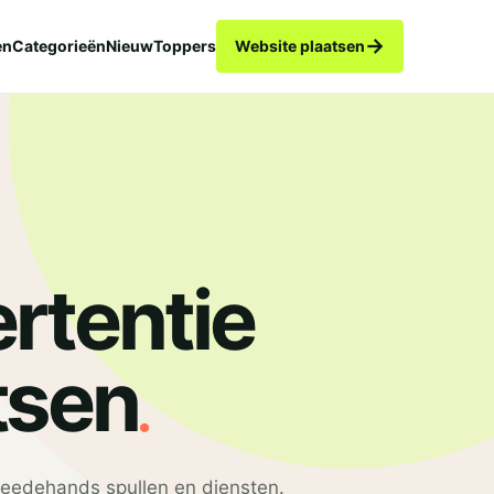
→
en
Categorieën
Nieuw
Toppers
Website plaatsen
rtentie
.
tsen
eedehands spullen en diensten.