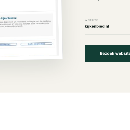
WEBSITE
kijkenbied.nl
Bezoek websit