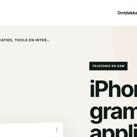
Ontdekk
IPHONE PRO-GRAMMAS, APPLICATIES, TOOLS EN INTERNETSITES
TELEFONIE EN GSM
iPho
gra
appli
⋮