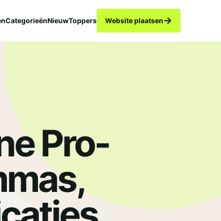
→
en
Categorieën
Nieuw
Toppers
Website plaatsen
ne Pro-
mmas,
caties,