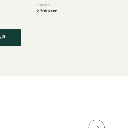
BEKEKEN
2.709 keer
↗
e
→