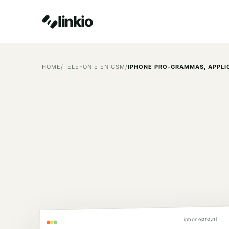
linkio
HOME
/
TELEFONIE EN GSM
/
iphonepro.nl