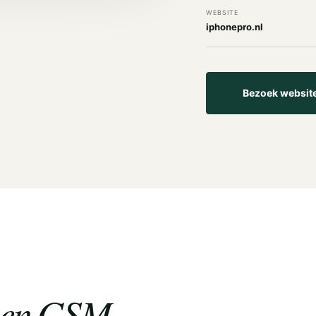
WEBSITE
iphonepro.nl
Bezoek websit
e en GSM.