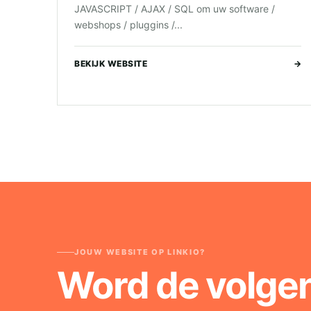
JAVASCRIPT / AJAX / SQL om uw software /
webshops / pluggins /...
BEKIJK WEBSITE
→
JOUW WEBSITE OP LINKIO?
Word de volge