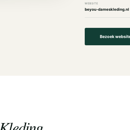
WEBSITE
beyou-dameskleding.nl
Bezoek websit
Kleding.