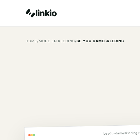
linkio
HOME
/
MODE EN KLEDING
/
BE YOU DAMESKLEDING
beyou-dameskleding.n