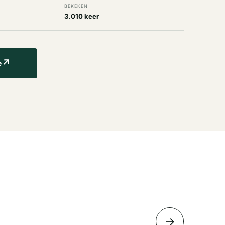
BEKEKEN
3.010 keer
↗
e
→