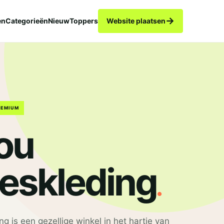
→
en
Categorieën
Nieuw
Toppers
Website plaatsen
REMIUM
ou
.
skleding
 is een gezellige winkel in het hartje van