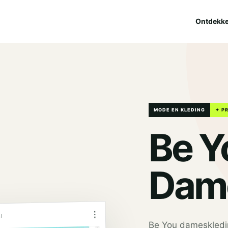
Ontdekk
MODE EN KLEDING
✦ P
Be Y
Dame
⋮
l
Be You dameskleding