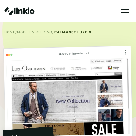
linkio
HOME
/
MODE EN KLEDING
/
ITALIAANSE LUXE OVERHEMDEN
⋮
luxeoverhemden.nl