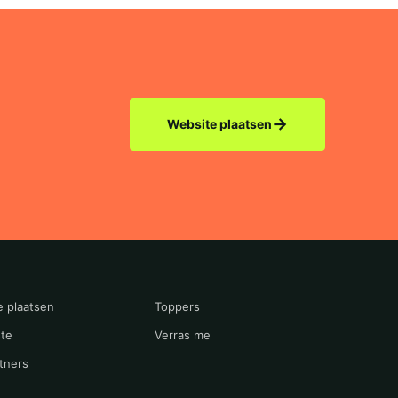
→
Website plaatsen
e plaatsen
Toppers
te
Verras me
tners