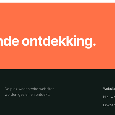
nde ontdekking.
De plek waar sterke websites
Websit
worden gezien en ontdekt.
Nieuws
Linkpar