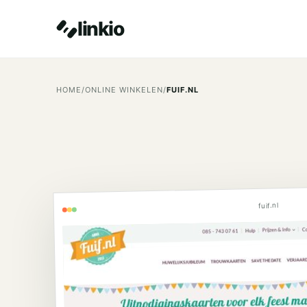
linkio
HOME
/
ONLINE WINKELEN
/
FUIF.NL
fuif.nl