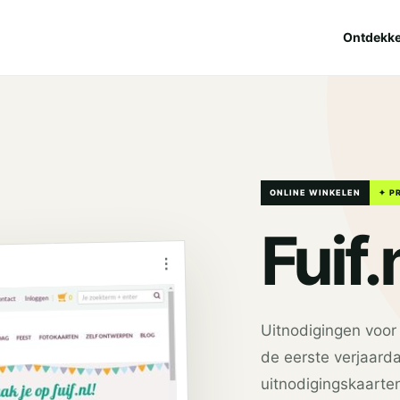
Ontdekk
ONLINE WINKELEN
✦ P
Fuif.
⋮
Uitnodigingen voor j
de eerste verjaardag
uitnodigingskaarten