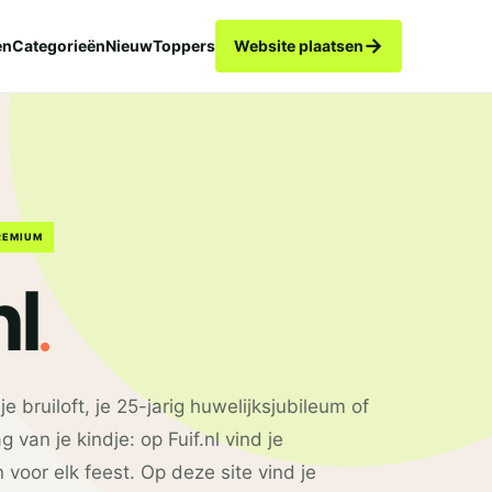
→
en
Categorieën
Nieuw
Toppers
Website plaatsen
REMIUM
.
nl
e bruiloft, je 25-jarig huwelijksjubileum of
 van je kindje: op Fuif.nl vind je
 voor elk feest. Op deze site vind je