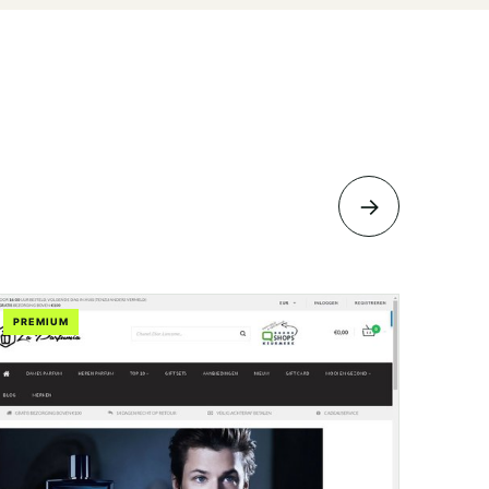
→
PREMIUM