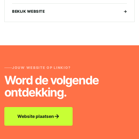
BEKIJK WEBSITE
→
JOUW WEBSITE OP LINKIO?
Word de volgende
ontdekking.
→
Website plaatsen