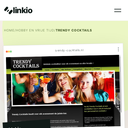
linkio
HOME
/
HOBBY EN VRIJE TIJD
/
TRENDY COCKTAILS
⋮
trendy-cocktails.nl