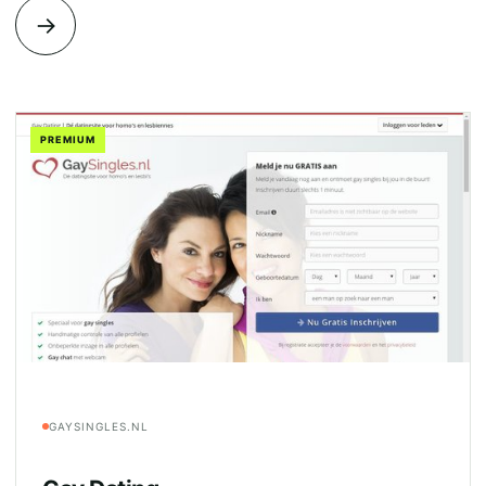
→
PREMIUM
GAYSINGLES.NL