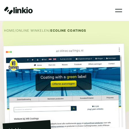
linkio
HOME
/
ONLINE WINKELEN
/
ECOLINE COATINGS
⋮
ecolinecoatings.nl