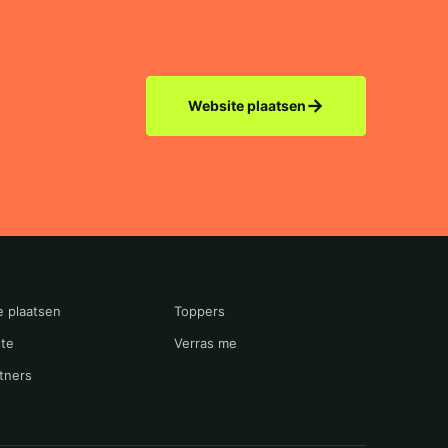
→
Website plaatsen
e plaatsen
Toppers
te
Verras me
tners