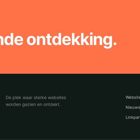
nde ontdekking.
De plek waar sterke websites
Websit
worden gezien en ontdekt.
Nieuws
Linkpar