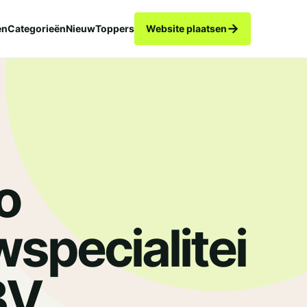
→
en
Categorieën
Nieuw
Toppers
Website plaatsen
o
specialitei
.
BV