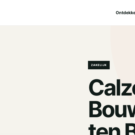
Ontdekk
ZAKELIJK
Calz
Bouw
ten 