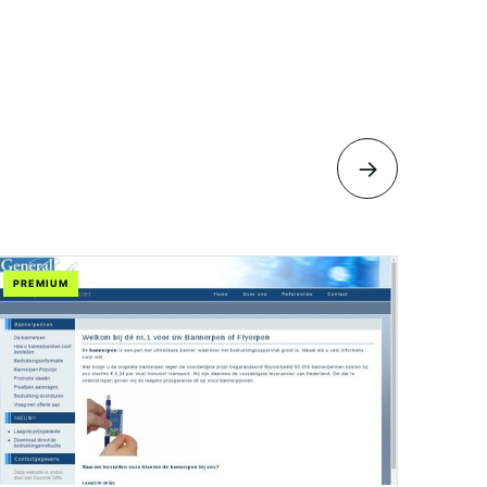
→
PREMIUM