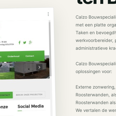
⋮
Calzo Bouwspecialit
met een platte orga
Taken en bevoegdhe
werkvoorbereider, p
administratieve kra
Calzo Bouwspeciali
oplossingen voor:
Externe zonwering,
Roosterwanden, als
Roosterwanden als a
We vertalen de we