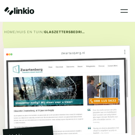
linkio
HOME
/
HUIS EN TUIN
/
GLASZETTERSBEDRIJF ZWARTENBERG
⋮
zwartenberg.nl