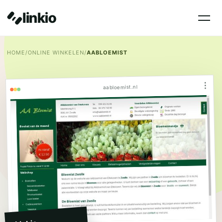
linkio
HOME
/
ONLINE WINKELEN
/
AABLOEMIST
⋮
aabloemist.nl