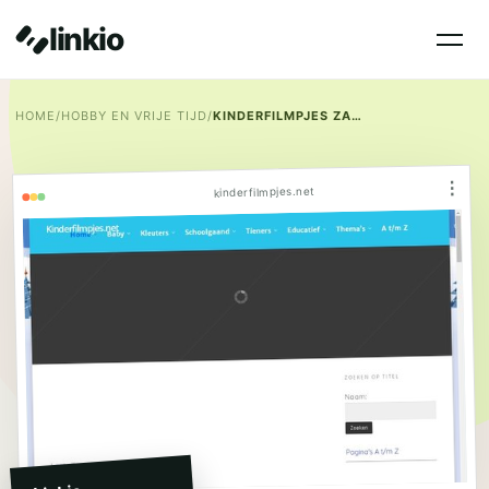
linkio
HOME
/
HOBBY EN VRIJE TIJD
/
KINDERFILMPJES ZAPHUT
⋮
kinderfilmpjes.net