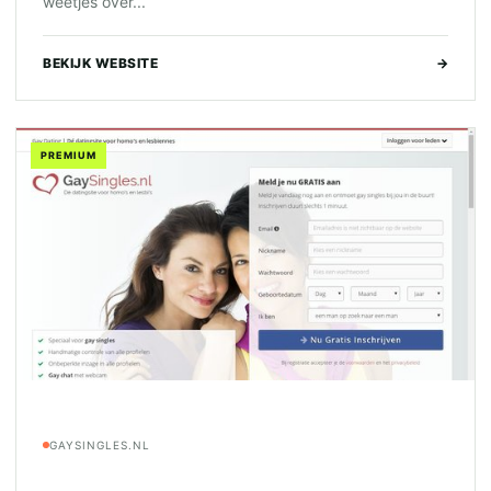
weetjes over...
BEKIJK WEBSITE
→
PREMIUM
GAYSINGLES.NL