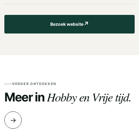
↗
Bezoek website
VERDER ONTDEKKEN
Hobby en Vrije tijd.
Meer in
→