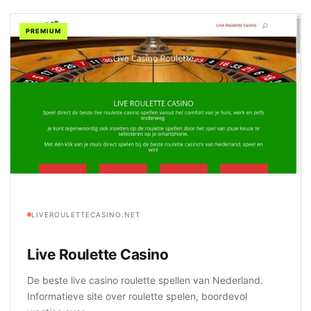
PREMIUM
LIVEROULETTECASINO.NET
Live Roulette Casino
De beste live casino roulette spellen van Nederland.
Informatieve site over roulette spelen, boordevol