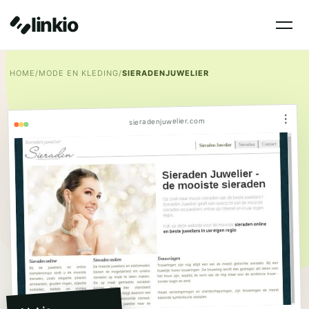
linkio
HOME
/
MODE EN KLEDING
/
SIERADENJUWELIER
⋮
sieradenjuwelier.com